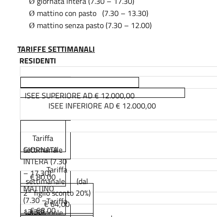
giornata intera (7.30 – 17.30)
Ø
mattino con pasto
(7.30 – 13.30)
Ø
mattino senza pasto (7.30 – 12.00)
Ø
TARIFFE SETTIMANALI
RESIDENTI
ISEE SUPERIORE AD € 12.000,00
ISEE INFERIORE AD € 12.000,00
Tariffa
GIORNATA
settimanale
INTERA (7.30
Tariffa
– 17.30)
€ 80,00
settimanale
(dal
MATTINO
2° figlio sconto 20%)
(7.30 –
Tariffa
€ 64,00
€ 68,00
13.30)
settimanale