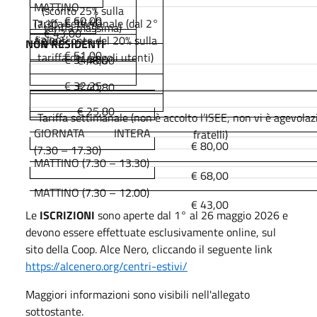
MATTINO
(sconto 25% sulla
€ 60,00
€ 54,40
Tariffa settimanale (dal 2°
(7.30 –
tariffa massima)
€ 43,00
figlio sconto del 20% sulla
12.00)
NON RESIDENTI
€ 51,00
tariffa dei singoli utenti)
€ 34,40
€ 48,00
€ 32,25
€ 40,80
€ 25,80
Tariffa settimanale
(non è accolto l’ISEE, non vi è agevolaz
GIORNATA INTERA
fratelli)
€ 80,00
(7.30 – 17.30)
MATTINO (7.30 – 13.30)
€ 68,00
MATTINO (7.30 – 12.00)
€ 43,00
Le
ISCRIZIONI
sono aperte dal 1° al 26 maggio 2026 e
devono essere effettuate esclusivamente online, sul
sito della Coop. Alce Nero, cliccando il seguente link
https://alcenero.org/centri-estivi/
Maggiori informazioni sono visibili nell'allegato
sottostante.