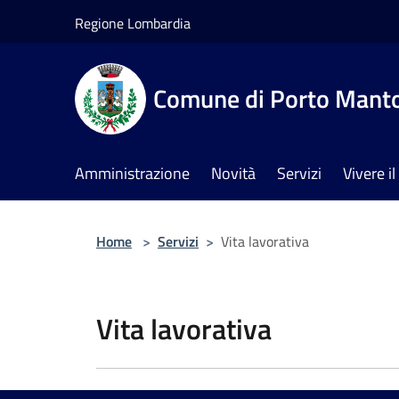
Salta al contenuto principale
Regione Lombardia
Comune di Porto Mant
Amministrazione
Novità
Servizi
Vivere 
Home
>
Servizi
>
Vita lavorativa
Vita lavorativa