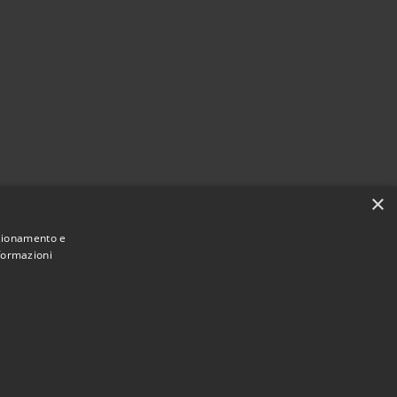
×
nzionamento e
nformazioni
Municipium
Accesso
 di Porto Mantovano • Powered by
•
redazione