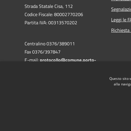
Strada Statale Cisa, 112
Segnalazi
Codice Fiscale: 80002770206
Leggi le 
Partita IVA: 00313570202
Richiesta
Centralino 0376/389011
Fax 0376/397847
E-mail:
protocollo@comune.porto-
mantovano.mn.it
PEC
comuneportomantovano@legalmail.it
Questo sito 
alla navig
RSS
Accessibilità
Privacy
Cookie
Mappa de