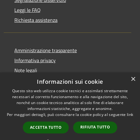
Leggi le FAQ
Richiesta assistenza
Amministrazione trasparente
Informativa privacy
Note legali
×
Dichiarazione di accessibilità
Informazioni sui cookie
Questo sito web utilizza cookie tecnici e assimilati strettamente
necessari al corretto funzionamento e alla navigazione del sito,
nonché un cookie tecnico analitico al solo fine di elaborare
informazioni statistiche, aggregate e anonime.
RSS
Copyright © 2026 • Comune di
Per maggiori dettagli, può consultare la cookie policy al seguente
link
Accessibilità
Porto Mantovano • Powered
Privacy
Municipium
Accesso
by
•
RIFIUTA TUTTO
ACCETTA TUTTO
Cookie
redazione