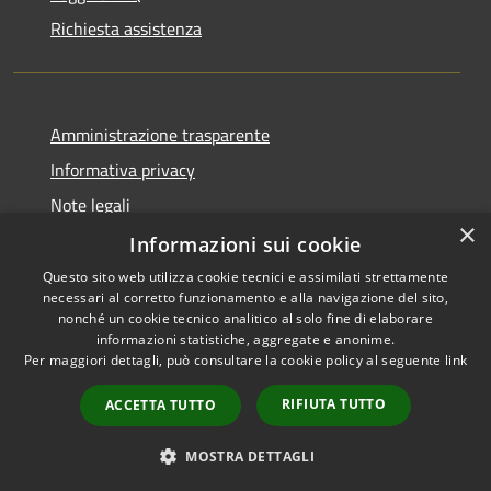
Richiesta assistenza
Amministrazione trasparente
Informativa privacy
Note legali
×
Dichiarazione di accessibilità
Informazioni sui cookie
Questo sito web utilizza cookie tecnici e assimilati strettamente
necessari al corretto funzionamento e alla navigazione del sito,
nonché un cookie tecnico analitico al solo fine di elaborare
informazioni statistiche, aggregate e anonime.
RSS
Copyright © 2026 • Comune di
Per maggiori dettagli, può consultare la cookie policy al seguente
link
Accessibilità
Porto Mantovano • Powered
Privacy
Municipium
Accesso
by
•
RIFIUTA TUTTO
ACCETTA TUTTO
Cookie
redazione
Mappa del sito
MOSTRA DETTAGLI