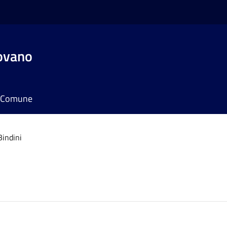
ovano
il Comune
indini