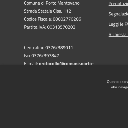
Comune di Porto Mantovano
Prenotaz
Strada Statale Cisa, 112
Segnalazi
Codice Fiscale: 80002770206
Leggi le 
Partita IVA: 00313570202
Richiesta
Centralino 0376/389011
Fax 0376/397847
E-mail:
protocollo@comune.porto-
mantovano.mn.it
PEC
comuneportomantovano@legalmail.it
Questo sito 
alla navig
RSS
Accessibilità
Privacy
Cookie
Mappa de