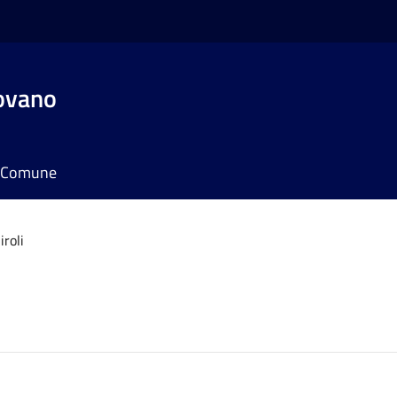
ovano
il Comune
iroli