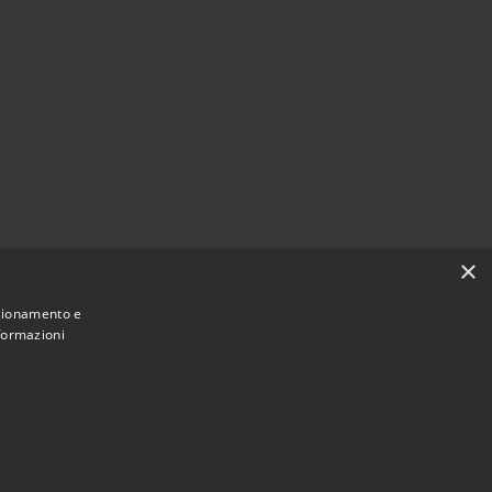
×
nzionamento e
nformazioni
Municipium
Accesso
 di Porto Mantovano • Powered by
•
redazione