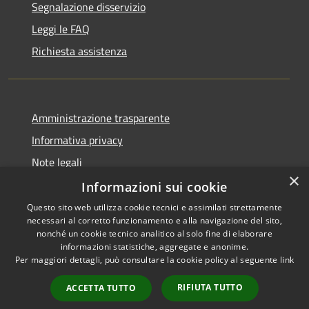
Segnalazione disservizio
Leggi le FAQ
Richiesta assistenza
Amministrazione trasparente
Informativa privacy
Note legali
×
Dichiarazione di accessibilità
Informazioni sui cookie
Questo sito web utilizza cookie tecnici e assimilati strettamente
necessari al corretto funzionamento e alla navigazione del sito,
nonché un cookie tecnico analitico al solo fine di elaborare
informazioni statistiche, aggregate e anonime.
RSS
Copyright © 2026 • Comune di
Per maggiori dettagli, può consultare la cookie policy al seguente
link
Accessibilità
Porto Mantovano • Powered
Privacy
Municipium
Accesso
by
•
RIFIUTA TUTTO
ACCETTA TUTTO
Cookie
redazione